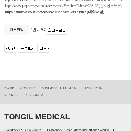
https://www.pinpointnews.co.kr/news/articleView.html?idxno=382183
(핀포인트뉴스)
https://dhnews.co.kr/news/view/1065586076971962 (대학저널)
첨부파일
4반.JPG
HOME
COMPANY
BUSINESS
PRODUCT
PARTNERS
RECRUIT
CUSTOMER
TONGIL MEDICAL
COMPANY : (주)통일의료기 , President & Chief Operating Officer : 김덕중, TEL :