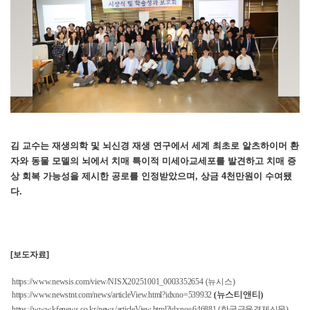
김 교수는 재생의학 및 뇌신경 재생 연구에서 세계 최초로 알츠하이머 환
자와 동물 모델의 뇌에서 치매 특이적 미세아교세포를 발견하고 치매 증
상 회복 가능성을 제시한 공로를 인정받았으며, 상금 4천만원이 수여됐
다.
[보도자료]
https://www.newsis.com/view/NISX20251001_0003352654
(뉴시스)
(뉴스티앤티)
https://www.newstnt.com/news/articleView.html?idxno=539932
https://www.kfenews.co.kr/news/articleView.html?idxno=646881
(한국금융경제신문)